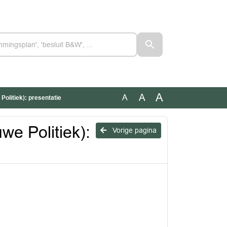
A
A
A
Politiek): presentatie
we Politiek):
Vorige pagina