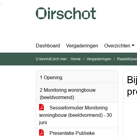
Ga naar de inhoud van deze pagina
Ga naar het zoeken
Ga naar het menu
Dashboard
Vergaderingen
Overzichten
U bevindt zich hier:
Home
Vergaderingen
Raadsbijee
Bi
1 Opening
pr
2 Monitoring woningbouw
(beeldvormend)
Sessieformulier Monitoring
woningbouw (beeldvormend) - 30
juni
Presentatie Publieke