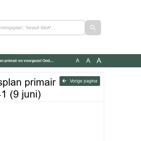
A
A
A
voorgezet Onderwijs 2026-2041 (9 juni)
splan primair
Vorige pagina
 (9 juni)