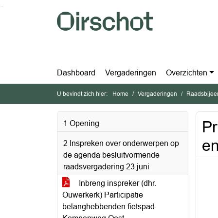
Ga naar de inhoud van deze pagina
Ga naar het zoeken
Ga naar het menu
Dashboard
Vergaderingen
Overzichten
U bevindt zich hier:
Home
Vergaderingen
Raadsbijee
Pr
1 Opening
en
2 Inspreken over onderwerpen op
de agenda besluitvormende
raadsvergadering 23 juni
Inbreng inspreker (dhr.
Ouwerkerk) Participatie
belanghebbenden fietspad