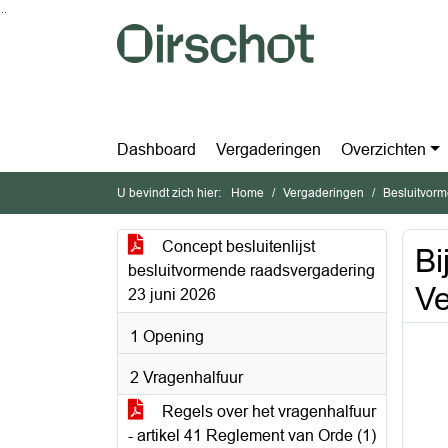
Ga naar de inhoud van deze pagina
Ga naar het zoeken
Ga naar het menu
Dashboard
Vergaderingen
Overzichten
U bevindt zich hier:
Home
Vergaderingen
Besluitvorm
Concept besluitenlijst
Bi
besluitvormende raadsvergadering
Ve
23 juni 2026
1 Opening
2 Vragenhalfuur
Regels over het vragenhalfuur
- artikel 41 Reglement van Orde (1)