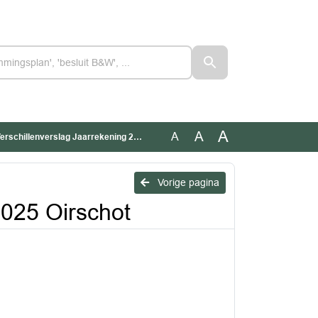
A
A
A
hillenverslag Jaarrekening 2025 Oirschot
Vorige pagina
2025 Oirschot