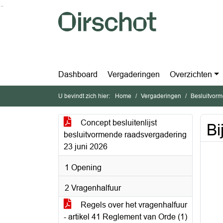
Ga naar de inhoud van deze pagina
Ga naar het zoeken
Ga naar het menu
Dashboard
Vergaderingen
Overzichten
U bevindt zich hier:
Home
Vergaderingen
Besluitvorm
Concept besluitenlijst
Bi
besluitvormende raadsvergadering
23 juni 2026
1 Opening
2 Vragenhalfuur
Regels over het vragenhalfuur
- artikel 41 Reglement van Orde (1)