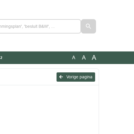
A
A
A
12
Vorige pagina