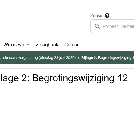
Zoeken
Wie is wie
Vraagbaak
Contact
ende raadsvergadering (dinsdag 23 juni 2026)
Bijlage 2: Begrotingswijziging 
jlage 2: Begrotingswijziging 12