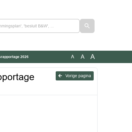
A
A
A
srapportage 2026
pportage
Vorige pagina