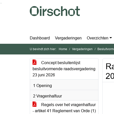
Ga naar de inhoud van deze pagina
Ga naar het zoeken
Ga naar het menu
Dashboard
Vergaderingen
Overzichten
U bevindt zich hier:
Home
Vergaderingen
Besluitvorm
Concept besluitenlijst
Ra
besluitvormende raadsvergadering
2
23 juni 2026
1 Opening
2 Vragenhalfuur
Regels over het vragenhalfuur
- artikel 41 Reglement van Orde (1)