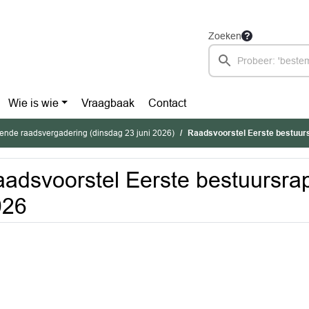
Zoeken
Wie is wie
Vraagbaak
Contact
ende raadsvergadering (dinsdag 23 juni 2026)
Raadsvoorstel Eerste bestuur
adsvoorstel Eerste bestuursra
026