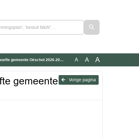
A
A
A
oefte gemeente Oirschot 2026-2030
efte gemeente
Vorige pagina