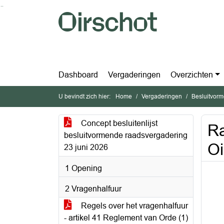
Ga naar de inhoud van deze pagina
Ga naar het zoeken
Ga naar het menu
Dashboard
Vergaderingen
Overzichten
U bevindt zich hier:
Home
Vergaderingen
Besluitvorm
Concept besluitenlijst
Ra
besluitvormende raadsvergadering
Oi
23 juni 2026
1 Opening
2 Vragenhalfuur
Regels over het vragenhalfuur
- artikel 41 Reglement van Orde (1)