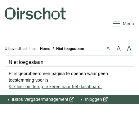
Ga naar de inhoud van deze pagina
Ga naar het zoeken
Ga naar het menu
Menu
A
A
A
U bevindt zich hier:
Home
Niet toegestaan
Niet toegestaan
Er is geprobeerd een pagina te openen waar geen
toestemming voor is.
Klik hier om terug te keren naar het dashboard.
iBabs Vergadermanagement
Inloggen