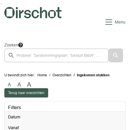
Ga naar de inhoud van deze pagina
Ga naar het zoeken
Ga naar het menu
Menu
Zoeken
U bevindt zich hier:
Home
Overzichten
Ingekomen stukken
A
A
A
Terug naar overzichten
Filters
Datum
vanaf