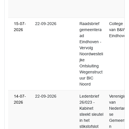
15-07-
22-09-2026
Raadsbrief
College
2026
gemeentera
van B&W
ad
Eindhoven
Eindhoven -
Vervolg
Noordwesteli
jke
Ontsluiting
Wegenstruct
uur BIC
Noord
14-07-
22-09-2026
Ledenbrief
Vereniging
2026
26/023 -
van
Kabinet
Nederland
steekt sleutel
se
in het
Gemeente
stikstofslot
n