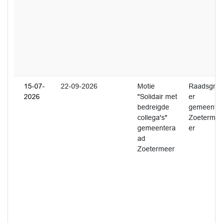
15-07-
22-09-2026
Motie
Raadsgriffi
2026
"Solidair met
er
bedreigde
gemeente
collega's"
Zoeterme
gemeentera
er
ad
Zoetermeer