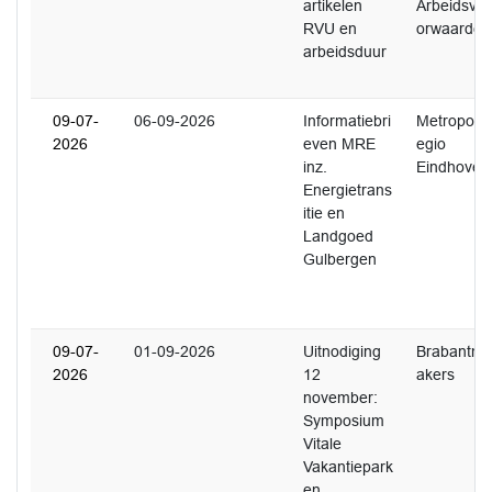
artikelen
Arbeidsvo
RVU en
orwaarden
arbeidsduur
09-07-
06-09-2026
Informatiebri
Metropoolr
2026
even MRE
egio
inz.
Eindhoven
Energietrans
itie en
Landgoed
Gulbergen
09-07-
01-09-2026
Uitnodiging
Brabantm
2026
12
akers
november:
Symposium
Vitale
Vakantiepark
en