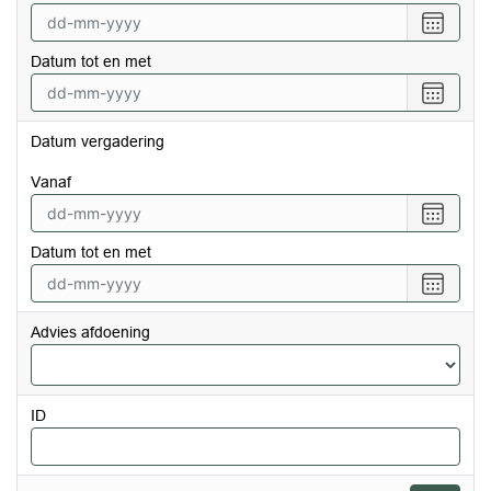
Selecte
een
Datum tot en met
datum
vanaf
Selecte
een
datum
Datum vergadering
tot
en
vanaf
met
Selecte
een
Datum tot en met
datum
vanaf
Selecte
een
datum
Advies afdoening
tot
en
met
ID