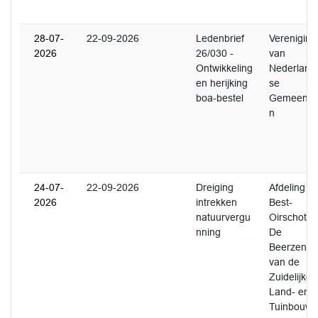
28-07-
22-09-2026
Ledenbrief
Vereniging
2026
26/030 -
van
Ontwikkeling
Nederland
en herijking
se
boa-bestel
Gemeente
n
24-07-
22-09-2026
Dreiging
Afdeling
2026
intrekken
Best-
natuurvergu
Oirschot-
nning
De
Beerzen
van de
Zuidelijke
Land- en
Tuinbouwo