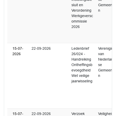
sluit en
Gemeente
Verordening
n
Werkgeversc
ommissie
2026
15-07-
22-09-2026
Ledenbrief
Vereniging
2026
26/024 -
van
Handreiking
Nederland
Ontheffingsb
se
evoegdheid
Gemeente
Wet veilige
n
jaarwisseling
15-07-
22-09-2026
Verzoek
Veiligheids