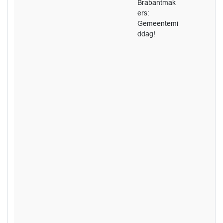
Brabantmak
ers:
Gemeentemi
ddag!