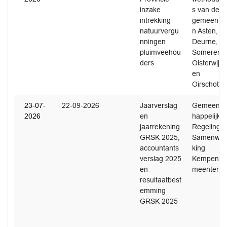
inzake
s van de
intrekking
gemeente
natuurvergu
n Asten,
nningen
Deurne,
pluimveehou
Someren,
ders
Oisterwijk
en
Oirschot
23-07-
22-09-2026
Jaarverslag
Gemeensc
2026
en
happelijke
jaarrekening
Regeling
GRSK 2025,
Samenwer
accountants
king
verslag 2025
Kempenge
en
meenten
resultaatbest
emming
GRSK 2025