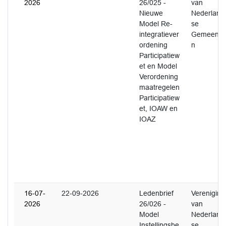
2026
26/025 -
van
Nieuwe
Nederland
Model Re-
se
integratiever
Gemeente
ordening
n
Participatiew
et en Model
Verordening
maatregelen
Participatiew
et, IOAW en
IOAZ
16-07-
22-09-2026
Ledenbrief
Vereniging
2026
26/026 -
van
Model
Nederland
Instellingsbe
se