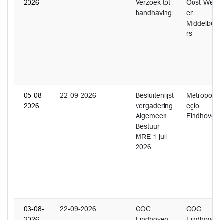
2026
Verzoek tot
Oost-West
handhaving
en
Middelbee
rs
05-08-
22-09-2026
Besluitenlijst
Metropoolr
2026
vergadering
egio
Algemeen
Eindhoven
Bestuur
MRE 1 juli
2026
03-08-
22-09-2026
COC
COC
2026
Eindhoven
Eindhoven