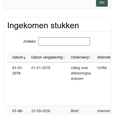
Wis
Ingekomen stukken
Zoeken:
Datum
Datum vergadering
Onderwerp
Afzender
01-01-
01-01-2078
Uitleg over
Griffie
2078
afdoeningsa
dviezen
07-08-
22-09-2026
Brief:
Inwoner