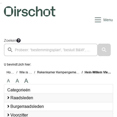
Ga naar de inhoud van deze pagina
Ga naar het zoeken
Ga naar het menu
Menu
Zoeken
U bevindt zich hier:
Home
Wie is wie
Rekenkamer Kempengemeenten
Hein-Willem Vlemmix
A
A
A
Categorieën
Raadsleden
Burgerraadsleden
Voorzitter