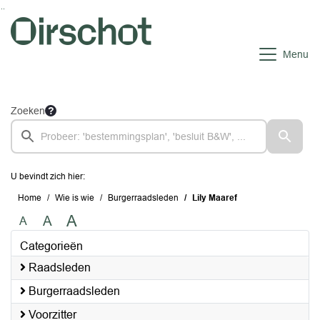
Ga naar de inhoud van deze pagina
Ga naar het zoeken
Ga naar het menu
Menu
Zoeken
U bevindt zich hier:
Home
Wie is wie
Burgerraadsleden
Lily Maaref
A
A
A
Categorieën
Raadsleden
Burgerraadsleden
Voorzitter