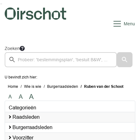
Ga naar de inhoud van deze pagina
Ga naar het zoeken
Ga naar het menu
Menu
Zoeken
U bevindt zich hier:
Home
Wie is wie
Burgerraadsleden
Ruben van der Schoot
A
A
A
Categorieën
Raadsleden
Burgerraadsleden
Voorzitter