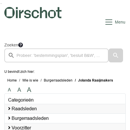
Ga naar de inhoud van deze pagina
Ga naar het zoeken
Ga naar het menu
Menu
Zoeken
U bevindt zich hier:
Home
Wie is wie
Burgerraadsleden
Jolanda Raaijmakers
A
A
A
Categorieën
Raadsleden
Burgerraadsleden
Voorzitter