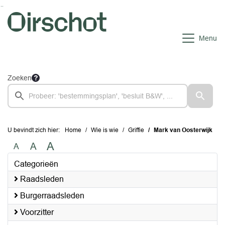
Ga naar de inhoud van deze pagina
Ga naar het zoeken
Ga naar het menu
Menu
Zoeken
U bevindt zich hier:
Home
Wie is wie
Griffie
Mark van Oosterwijk
A
A
A
Categorieën
Raadsleden
Burgerraadsleden
Voorzitter