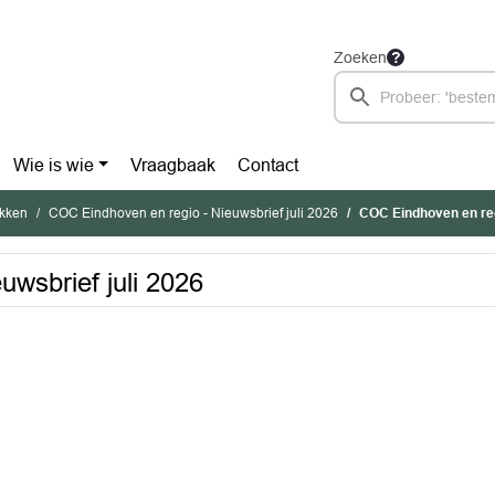
Zoeken
Wie is wie
Vraagbaak
Contact
ukken
COC Eindhoven en regio - Nieuwsbrief juli 2026
COC Eindhoven en regi
wsbrief juli 2026