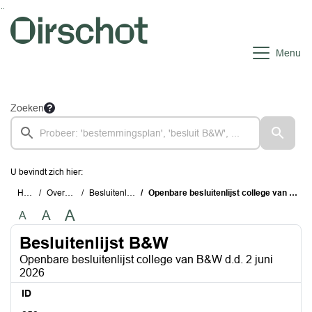
Ga naar de inhoud van deze pagina
Ga naar het zoeken
Ga naar het menu
Menu
Zoeken
U bevindt zich hier:
Home
Overzichten
Besluitenlijst B&W
Openbare besluitenlijst college van B&W d.d. 2 juni 2026
A
A
A
Besluitenlijst B&W
Openbare besluitenlijst college van B&W d.d. 2 juni
2026
ID