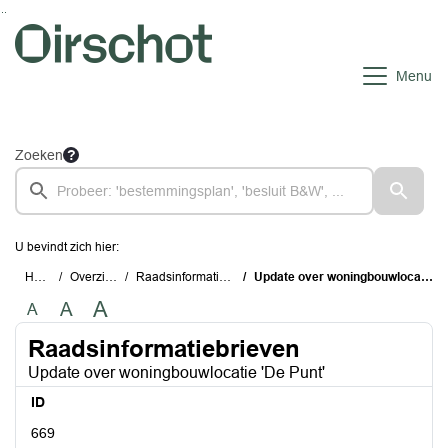
Ga naar de inhoud van deze pagina
Ga naar het zoeken
Ga naar het menu
Menu
Zoeken
U bevindt zich hier:
Home
Overzichten
Raadsinformatiebrieven
Update over woningbouwlocatie 'De Punt'
A
A
A
Raadsinformatiebrieven
Update over woningbouwlocatie 'De Punt'
ID
669