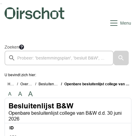
Ga naar de inhoud van deze pagina
Ga naar het zoeken
Ga naar het menu
Menu
Zoeken
U bevindt zich hier:
Home
Overzichten
Besluitenlijst B&W
Openbare besluitenlijst college van B&W d.d. 30 juni 2026
A
A
A
Besluitenlijst B&W
Openbare besluitenlijst college van B&W d.d. 30 juni
2026
ID