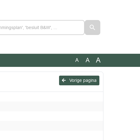
A
A
A
Vorige pagina