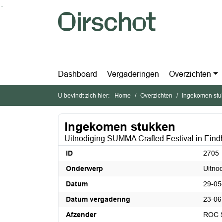
Ga naar de inhoud van deze pagina
Ga naar het zoeken
Ga naar het menu
Dashboard
Vergaderingen
Overzichten
U bevindt zich hier:
Home
Overzichten
Ingekomen st
Ingekomen stukken
Uitnodiging SUMMA Crafted Festival in Eind
ID
2705
Onderwerp
Uitno
Datum
29-05
Datum vergadering
23-06
Afzender
ROC 