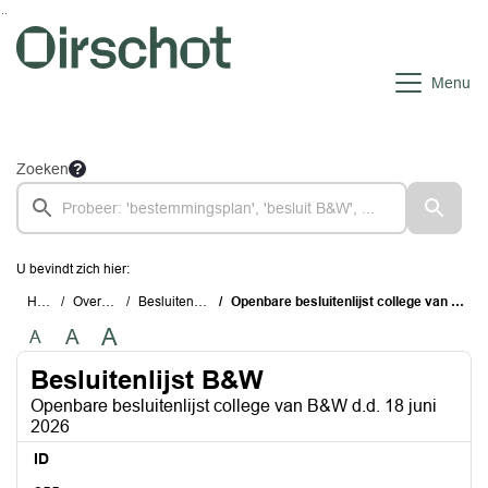
Ga naar de inhoud van deze pagina
Ga naar het zoeken
Ga naar het menu
Menu
Zoeken
U bevindt zich hier:
Home
Overzichten
Besluitenlijst B&W
Openbare besluitenlijst college van B&W d.d. 18 juni 2026
A
A
A
Besluitenlijst B&W
Openbare besluitenlijst college van B&W d.d. 18 juni
2026
ID