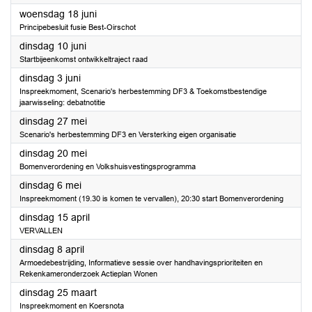
2025
woensdag 18 juni
Principebesluit fusie Best-Oirschot
2025
dinsdag 10 juni
Startbijeenkomst ontwikkeltraject raad
2025
dinsdag 3 juni
Inspreekmoment, Scenario's herbestemming DF3 & Toekomstbestendige
jaarwisseling: debatnotitie
2025
dinsdag 27 mei
Scenario's herbestemming DF3 en Versterking eigen organisatie
2025
dinsdag 20 mei
Bomenverordening en Volkshuisvestingsprogramma
2025
dinsdag 6 mei
Inspreekmoment (19.30 is komen te vervallen), 20:30 start Bomenverordening
2025
dinsdag 15 april
VERVALLEN
2025
dinsdag 8 april
Armoedebestrijding, Informatieve sessie over handhavingsprioriteiten en
Rekenkameronderzoek Actieplan Wonen
2025
dinsdag 25 maart
Inspreekmoment en Koersnota