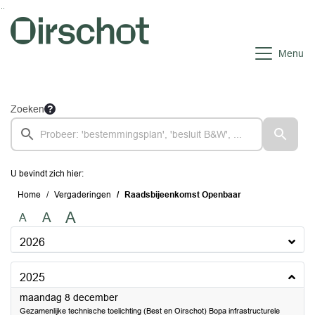
Ga naar de inhoud van deze pagina
Ga naar het zoeken
Ga naar het menu
Menu
Zoeken
U bevindt zich hier:
Home
Vergaderingen
Raadsbijeenkomst Openbaar
A
A
A
2026
2025
2025
maandag 8 december
Gezamenlijke technische toelichting (Best en Oirschot) Bopa infrastructurele