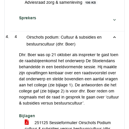
Adviesraad zorg & samenleving
106 KB
Sprekers
4
Oirschots podium: Cultuur & subsidies en
bestuurscultuur (dhr. Boer)
Dhr. Boer was op 21 oktober als inspreker te gast toen
de raadsbijeenkomst het onderwerp De Stoelendans
behandelde in een beeldvormende sessie. Hij maakte
zijn opvattingen kenbaar over een raadsvoorstel over
dat onderwerp en stelde bovendien een aantal vragen
aan het college (zie bijlage 1). De antwoorden die het
college gaf (zie bijlage 2) is voor dhr. Boer reden om
nogmaals met de raad in gesprek te gaan over ‘cultuur
& subsidies versus bestuurscultuur’.
Bijlagen
251125 Sessieformulier Oirschots Podium
cultuur & subsidies versus bestuurscultuur (dhr.