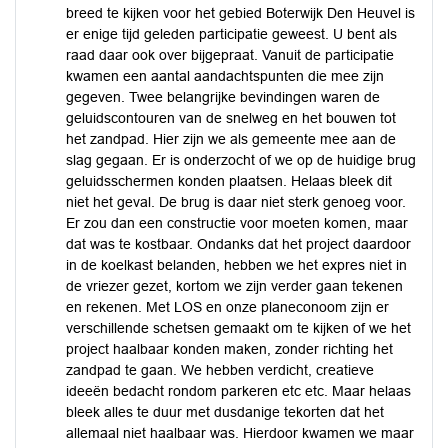
breed te kijken voor het gebied Boterwijk Den Heuvel is
er enige tijd geleden participatie geweest. U bent als
raad daar ook over bijgepraat. Vanuit de participatie
kwamen een aantal aandachtspunten die mee zijn
gegeven. Twee belangrijke bevindingen waren de
geluidscontouren van de snelweg en het bouwen tot
het zandpad. Hier zijn we als gemeente mee aan de
slag gegaan. Er is onderzocht of we op de huidige brug
geluidsschermen konden plaatsen. Helaas bleek dit
niet het geval. De brug is daar niet sterk genoeg voor.
Er zou dan een constructie voor moeten komen, maar
dat was te kostbaar. Ondanks dat het project daardoor
in de koelkast belanden, hebben we het expres niet in
de vriezer gezet, kortom we zijn verder gaan tekenen
en rekenen. Met LOS en onze planeconoom zijn er
verschillende schetsen gemaakt om te kijken of we het
project haalbaar konden maken, zonder richting het
zandpad te gaan. We hebben verdicht, creatieve
ideeën bedacht rondom parkeren etc etc. Maar helaas
bleek alles te duur met dusdanige tekorten dat het
allemaal niet haalbaar was. Hierdoor kwamen we maar