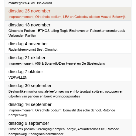
maatregelen ASML Bic-Noord
2025
dinsdag 25 november
Inspreekmoment, Oirschots podium, LEA en Gebiedsvisie den Heuvel-Boterwijk
2025
dinsdag 18 november
Oirschots Podium - ETHOS-telling Regio Eindhoven en Rekenkameronderzoek
Verbonden Partijen
2025
dinsdag 4 november
Radenbijeenkomst Best-Oirschot
2025
dinsdag 21 oktober
Inspreekmoment, A58 & Boterwijk/Den Heuvel en De Stoelendans
2025
dinsdag 7 oktober
VERVALLEN
2025
dinsdag 30 september
Bestuurlijke monitor sociale leefomgeving en Horizontaal splitsen, optoppen en
uitpinten van panden en beeld woningcorporaties
2025
dinsdag 16 september
Inspreekmoment, Oirschots podium: Bouwstijl Bossche School, Rotonde
Kempenweg
2025
dinsdag 9 september
Oirschots podium: Vereniging KempenEnergie, Actualiteitensessie, Rotonde
Kempenweg, Ecologisch bermbeheer