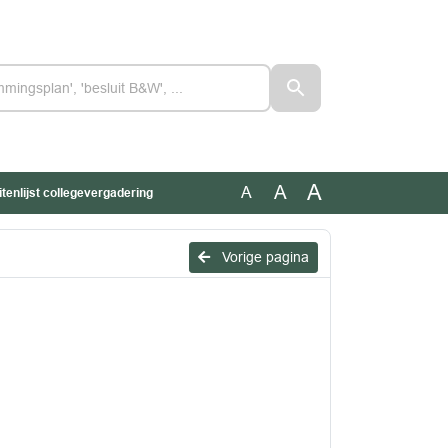
A
A
A
enlijst collegevergadering
Vorige pagina