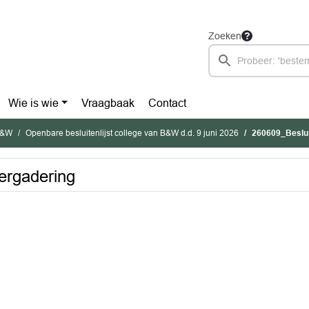
Zoeken
Wie is wie
Vraagbaak
Contact
 B&W
Openbare besluitenlijst college van B&W d.d. 9 juni 2026
260609_Besluit
vergadering