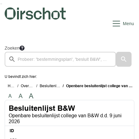
Ga naar de inhoud van deze pagina
Ga naar het zoeken
Ga naar het menu
Menu
Zoeken
U bevindt zich hier:
Home
Overzichten
Besluitenlijst B&W
Openbare besluitenlijst college van B&W d.d. 9 juni 2026
A
A
A
Besluitenlijst B&W
Openbare besluitenlijst college van B&W d.d. 9 juni
2026
ID