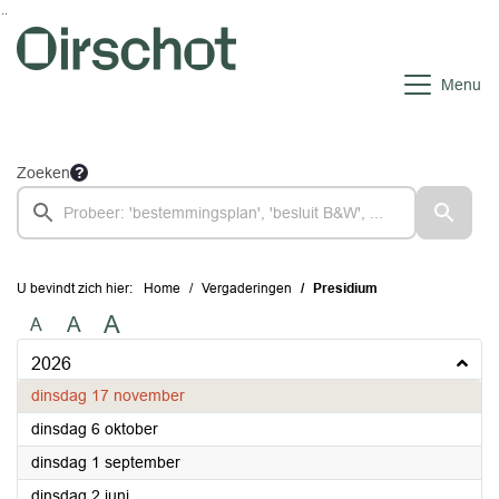
Ga naar de inhoud van deze pagina
Ga naar het zoeken
Ga naar het menu
Menu
Zoeken
U bevindt zich hier:
Home
Vergaderingen
Presidium
A
A
A
2026
2026
dinsdag 17 november
2026
dinsdag 6 oktober
2026
dinsdag 1 september
2026
dinsdag 2 juni