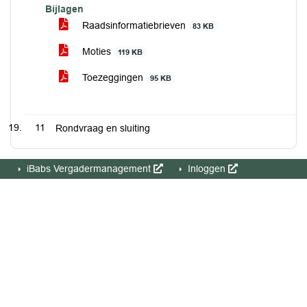
Bijlagen
Raadsinformatiebrieven
83 KB
Moties
119 KB
Toezeggingen
95 KB
11
Rondvraag en sluiting
iBabs Vergadermanagement
Inloggen