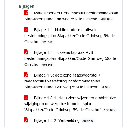
Bijlagen
Raadsvoorstel Herstelbesluit bestemmingsplan
Stapakker/OudeGrintweg 59a te Oirschot
468 KB
Bijlage 1.1: Notitie nadere motivatie
bestemmingsplan StapakkerOude Grintweg 59a te
Oirschot
111 KB
Bijlage 1.2: Tussenuitspraak RvS
bestemmingsplan Stapakker/Oude Grintweg 59a te
Oirschot
608 KB
Bijlage 1.3: getekend raadsvoorstel +
raadsbesluit vaststelling bestemmingsplan
Stapakker/Oude Grintweg 59a te Oirschot
6 MB
Bijlage 1.3.1: Nota zienswijzen en ambtshalve
wijzigingen ontwerp bestemmingsplan
'Stapakker/Oude Grintweg 59a te Oirschot'
188 KB
Bijlage 1.3.2: Verbeelding
269 KB