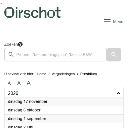
Ga naar de inhoud van deze pagina
Ga naar het zoeken
Ga naar het menu
Menu
Zoeken
U bevindt zich hier:
Home
Vergaderingen
Presidium
A
A
A
2026
2026
dinsdag 17 november
2026
dinsdag 6 oktober
2026
dinsdag 1 september
2026
dinsdag 2 juni