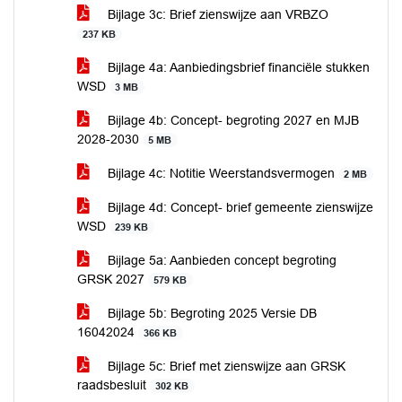
Bijlage 3c: Brief zienswijze aan VRBZO
237 KB
Bijlage 4a: Aanbiedingsbrief financiële stukken
WSD
3 MB
Bijlage 4b: Concept- begroting 2027 en MJB
2028-2030
5 MB
Bijlage 4c: Notitie Weerstandsvermogen
2 MB
Bijlage 4d: Concept- brief gemeente zienswijze
WSD
239 KB
Bijlage 5a: Aanbieden concept begroting
GRSK 2027
579 KB
Bijlage 5b: Begroting 2025 Versie DB
16042024
366 KB
Bijlage 5c: Brief met zienswijze aan GRSK
raadsbesluit
302 KB