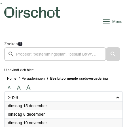
Ga naar de inhoud van deze pagina
Ga naar het zoeken
Ga naar het menu
Menu
Zoeken
U bevindt zich hier:
Home
Vergaderingen
Besluitvormende raadsvergadering
A
A
A
2026
2026
dinsdag 15 december
2026
dinsdag 8 december
2026
dinsdag 10 november