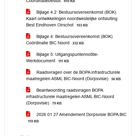
Coördinatiebesluit
410 KB
Bijlage 4.2: Bestuursovereenkomst (BOK)
Kaart ontwikkelingen noordwestelijke ontsluiting
Best Eindhoven Oirschot
103 KB
Bijlage 4: Bestuursovereenkomst (BOK)
Coördinatie BIC Noord
232 KB
Bijlage 5: Uitgangspuntennotitie-
Werkdocument
111 KB
Raadsvragen over de BOPA infrastructurele
maatregelen ASML BIC-Noord (Dorpsvisie)
56 KB
Beantwoording raadsvragen BOPA
infrastructurele maatregelen ASML BIC-Noord
(Dorpsvisie)
79 KB
2026 01 27 Amendement Dorpsvisie BOPA BIC
110 KB