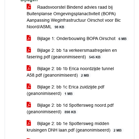
Raadsvoorstel Bindend advies raad bij
Buitenplanse Omgevingsplanactiviteit (BOPA)
Aanpassing Weginfrastructuur Oirschot voor Bic
Noord/ASML
98 KB
Bijlage 1: Onderbouwing BOPA Oirschot
6 MB
Bijlage 2: bb 1a verkeersmaatregelen en
fasering.pdf (geanonimiseerd)
545 KB
Bijlage 2: bb 1b Erica noordzijde tunnel
A58.pdf (geanonimiseerd)
2 MB
Bijlage 2: bb 1c Erica zuidzijde.pdf
(geanonimiseerd)
1 MB
Bijlage 2: bb 1d Spottersweg noord.pdf
(geanonimiseerd)
898 KB
Bijlage 2: bb 1e Spottersweg midden
kruisingen DNH laan.pdf (geanonimiseerd)
2 MB