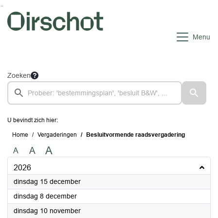
Ga naar de inhoud van deze pagina
Ga naar het zoeken
Ga naar het menu
Menu
Zoeken
U bevindt zich hier:
Home
Vergaderingen
Besluitvormende raadsvergadering
A
A
A
2026
2026
dinsdag 15 december
2026
dinsdag 8 december
2026
dinsdag 10 november