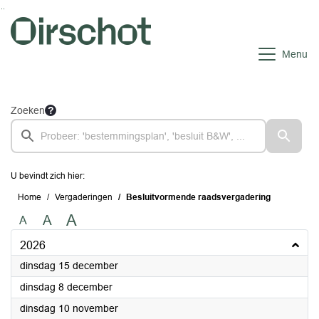
Ga naar de inhoud van deze pagina
Ga naar het zoeken
Ga naar het menu
Menu
Zoeken
U bevindt zich hier:
Home
Vergaderingen
Besluitvormende raadsvergadering
A
A
A
2026
2026
dinsdag 15 december
2026
dinsdag 8 december
2026
dinsdag 10 november