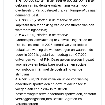
1. € 100.000 storten in de reserve Sociaal Domein ter
dekking van incidentele ontvlechtingskosten voor
overheveling Participatiewet c.s. van KempenPlus naar
gemeente Best.
2. € 333.085,- storten in de reserve dekking
kapitaallasten ter dekking van de constructie van een
waterbergingsbassin;
3. € 469.000,- storten in de reserve
Grondexploitatie/Ruimtelijke Ontwikkeling, zijnde de
Realisatiestimulans 2025, omdat we voor iedere
betaalbare woning die we toevoegen en waarvan de
bouw in 2025 is gestart een bedrag van € 7.000
ontvangen van het Rijk. Deze gelden worden ingezet
voor nieuwe en betaalbare woningen en sociale
woningbouw in lijn met de doelstelling van de
stimulans.
4. € 594.978,13 laten vrijvallen uit de voorziening
onderhoud sportvelden en deze middelen toe te
voegen aan een nieuw in te stellen
bestemmingsreserve onderhoud sportvelden, conform
verslaggevingsrichtlijnen Besluit Begroten en
Verantwoorden.