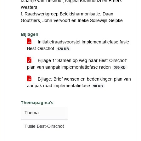
Maartje van Lieshout, Angela Khandouzi en Freerk
Westera
f. Raadswerkgroep Beleidsharmonisatie: Daan
Goutziers, John Vervoort en Ineke Sollewijn Gelpke
Bijlagen
Initiatiefraadsvoorstel Implementatiefase fusie
Best-Oirschot
128 KB
Bijlage 1: Samen op weg naar Best-Oirschot:
plan van aanpak implementatiefase raden
385 KB
Bijlage: Brief wensen en bedenkingen plan van
aanpak raad implementatiefase
90 KB
Themapagina's
Thema
Fusie Best-Oirschot