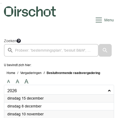
Ga naar de inhoud van deze pagina
Ga naar het zoeken
Ga naar het menu
Menu
Zoeken
U bevindt zich hier:
Home
Vergaderingen
Besluitvormende raadsvergadering
A
A
A
2026
2026
dinsdag 15 december
2026
dinsdag 8 december
2026
dinsdag 10 november