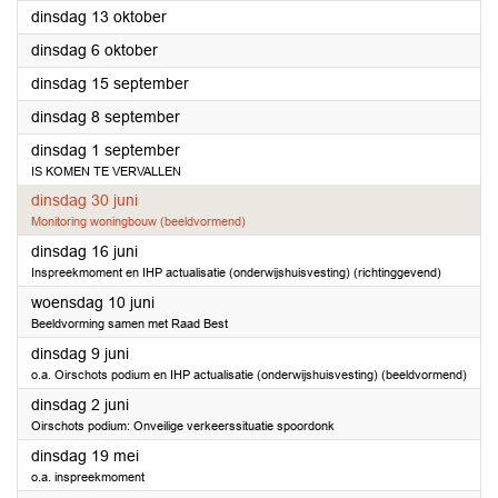
2026
dinsdag 13 oktober
2026
dinsdag 6 oktober
2026
dinsdag 15 september
2026
dinsdag 8 september
2026
dinsdag 1 september
IS KOMEN TE VERVALLEN
2026
dinsdag 30 juni
Monitoring woningbouw (beeldvormend)
2026
dinsdag 16 juni
Inspreekmoment en IHP actualisatie (onderwijshuisvesting) (richtinggevend)
2026
woensdag 10 juni
Beeldvorming samen met Raad Best
2026
dinsdag 9 juni
o.a. Oirschots podium en IHP actualisatie (onderwijshuisvesting) (beeldvormend)
2026
dinsdag 2 juni
Oirschots podium: Onveilige verkeerssituatie spoordonk
2026
dinsdag 19 mei
o.a. inspreekmoment