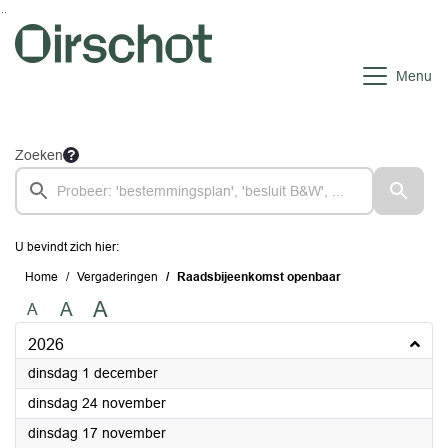
Ga naar de inhoud van deze pagina
Ga naar het zoeken
Ga naar het menu
Menu
Zoeken
U bevindt zich hier:
Home
Vergaderingen
Raadsbijeenkomst openbaar
A
A
A
2026
2026
dinsdag 1 december
2026
dinsdag 24 november
2026
dinsdag 17 november