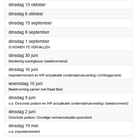
2026
dinsdag 13 oktober
2026
dinsdag 6 oktober
2026
dinsdag 15 september
2026
dinsdag 8 september
2026
dinsdag 1 september
IS KOMEN TE VERVALLEN
2026
dinsdag 30 juni
Monitoring woningbouw (beeldvormend)
2026
dinsdag 16 juni
Inspreekmoment en IHP actualisatie (onderwijshuisvesting) (richtinggevend)
2026
woensdag 10 juni
Beeldvorming samen met Raad Best
2026
dinsdag 9 juni
o.a. Oirschots podium en IHP actualisatie (onderwijshuisvesting) (beeldvormend)
2026
dinsdag 2 juni
Oirschots podium: Onveilige verkeerssituatie spoordonk
2026
dinsdag 19 mei
o.a. inspreekmoment