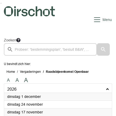
Ga naar de inhoud van deze pagina
Ga naar het zoeken
Ga naar het menu
Menu
Zoeken
U bevindt zich hier:
Home
Vergaderingen
Raadsbijeenkomst Openbaar
A
A
A
2026
2026
dinsdag 1 december
2026
dinsdag 24 november
2026
dinsdag 17 november