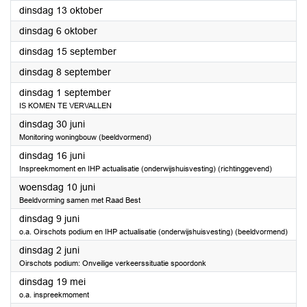
2026
dinsdag 13 oktober
2026
dinsdag 6 oktober
2026
dinsdag 15 september
2026
dinsdag 8 september
2026
dinsdag 1 september
IS KOMEN TE VERVALLEN
2026
dinsdag 30 juni
Monitoring woningbouw (beeldvormend)
2026
dinsdag 16 juni
Inspreekmoment en IHP actualisatie (onderwijshuisvesting) (richtinggevend)
2026
woensdag 10 juni
Beeldvorming samen met Raad Best
2026
dinsdag 9 juni
o.a. Oirschots podium en IHP actualisatie (onderwijshuisvesting) (beeldvormend)
2026
dinsdag 2 juni
Oirschots podium: Onveilige verkeerssituatie spoordonk
2026
dinsdag 19 mei
o.a. inspreekmoment