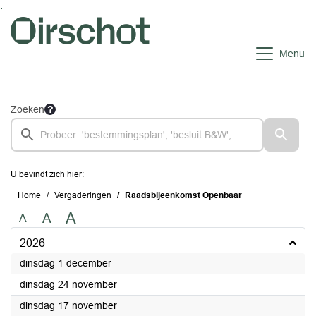
Ga naar de inhoud van deze pagina
Ga naar het zoeken
Ga naar het menu
Menu
Zoeken
U bevindt zich hier:
Home
Vergaderingen
Raadsbijeenkomst Openbaar
A
A
A
2026
2026
dinsdag 1 december
2026
dinsdag 24 november
2026
dinsdag 17 november