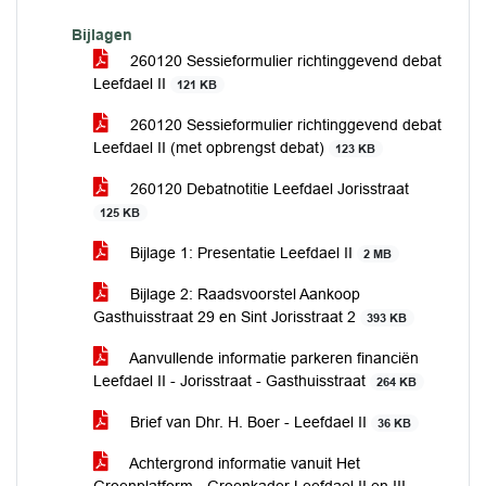
Bijlagen
260120 Sessieformulier richtinggevend debat
Leefdael II
121 KB
260120 Sessieformulier richtinggevend debat
Leefdael II (met opbrengst debat)
123 KB
260120 Debatnotitie Leefdael Jorisstraat
125 KB
Bijlage 1: Presentatie Leefdael II
2 MB
Bijlage 2: Raadsvoorstel Aankoop
Gasthuisstraat 29 en Sint Jorisstraat 2
393 KB
Aanvullende informatie parkeren financiën
Leefdael II - Jorisstraat - Gasthuisstraat
264 KB
Brief van Dhr. H. Boer - Leefdael II
36 KB
Achtergrond informatie vanuit Het