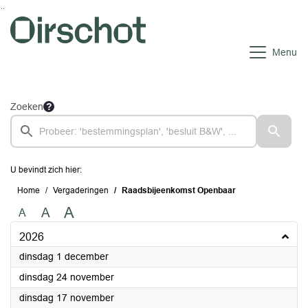
Ga naar de inhoud van deze pagina
Ga naar het zoeken
Ga naar het menu
Menu
Zoeken
U bevindt zich hier:
Home
Vergaderingen
Raadsbijeenkomst Openbaar
A
A
A
2026
2026
dinsdag 1 december
2026
dinsdag 24 november
2026
dinsdag 17 november