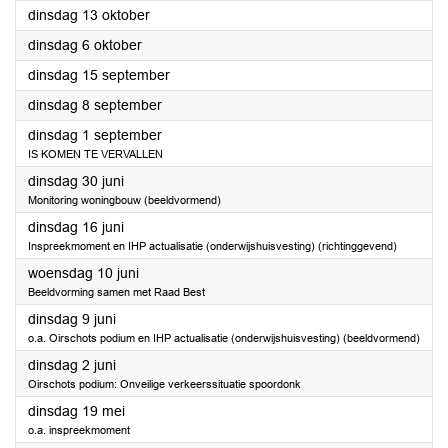
2026
dinsdag 13 oktober
2026
dinsdag 6 oktober
2026
dinsdag 15 september
2026
dinsdag 8 september
2026
dinsdag 1 september
IS KOMEN TE VERVALLEN
2026
dinsdag 30 juni
Monitoring woningbouw (beeldvormend)
2026
dinsdag 16 juni
Inspreekmoment en IHP actualisatie (onderwijshuisvesting) (richtinggevend)
2026
woensdag 10 juni
Beeldvorming samen met Raad Best
2026
dinsdag 9 juni
o.a. Oirschots podium en IHP actualisatie (onderwijshuisvesting) (beeldvormend)
2026
dinsdag 2 juni
Oirschots podium: Onveilige verkeerssituatie spoordonk
2026
dinsdag 19 mei
o.a. inspreekmoment